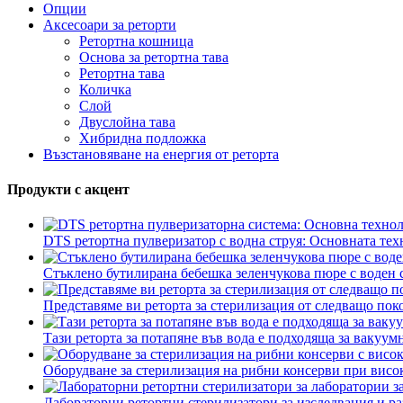
Опции
Аксесоари за реторти
Ретортна кошница
Основа за ретортна тава
Ретортна тава
Количка
Слой
Двуслойна тава
Хибридна подложка
Възстановяване на енергия от реторта
Продукти с акцент
DTS ретортна пулверизатор с водна струя: Основната техн
Стъклено бутилирана бебешка зеленчукова пюре с воден 
Представяме ви реторта за стерилизация от следващо пок
Тази реторта за потапяне във вода е подходяща за вакуумн
Оборудване за стерилизация на рибни консерви при висок
Лабораторни ретортни стерилизатори за изследвания и раз