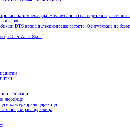
консерви...
мци DTS Water Spr...
апитки
шни любимци
а и консервирана царевица