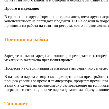
Опитът на много клиенти в Северна Америка е запознал DTS
Просто и надеждно:
В сравнение с други форми на стерилизация, няма друга нагрев
консистентност на партидата продукти. FDA е обяснила подроб
принципа на работа на този тип реторта, което я прави лесна 
Принцип на работа
Заредете напълно заредената кошница в ретортата и затворете 
механично заключена през целия процес.
Процесът на стерилизация се извършва автоматично съгласно
В началото парата се впръсква в ретортния съд през тръбите 
процеса условия за време и температура, процесът преминава 
въздух, в случай на неравномерно разпределение на топлинат
нагряване и готвене, така че парата да може да образува конв
Тип пакет