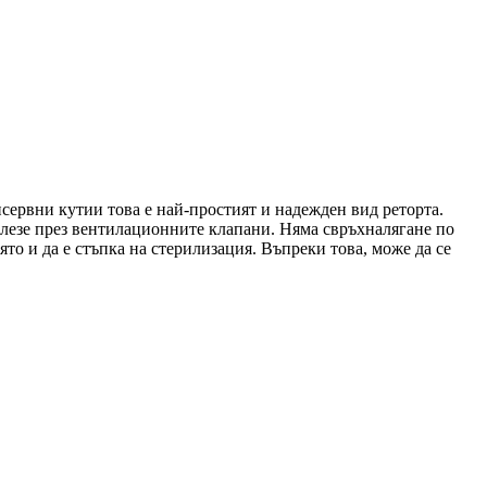
нсервни кутии това е най-простият и надежден вид реторта.
излезе през вентилационните клапани. Няма свръхналягане по
ято и да е стъпка на стерилизация. Въпреки това, може да се