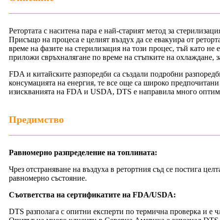
Ретортата с наситена пара е най-старият метод за стерилизаци
Присъщо на процеса е целият въздух да се евакуира от реторт
време на фазите на стерилизация на този процес, тъй като не е
приложи свръхналягане по време на стъпките на охлаждане, з
FDA и китайските разпоредби са създали подробни разпоредби
консумацията на енергия, те все още са широко предпочитани
изискванията на FDA и USDA, DTS е направила много оптими
Предимство
Равномерно разпределение на топлината:
Чрез отстраняване на въздуха в ретортния съд се постига целт
равномерно състояние.
Съответства на сертификатите на FDA/USDA:
DTS разполага с опитни експерти по термична проверка и е 