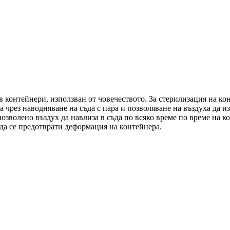
 в контейнери, използван от човечеството. За стерилизация на ко
та чрез наводняване на съда с пара и позволяване на въздуха да 
позволено въздух да навлиза в съда по всяко време по време на ко
да се предотврати деформация на контейнера.