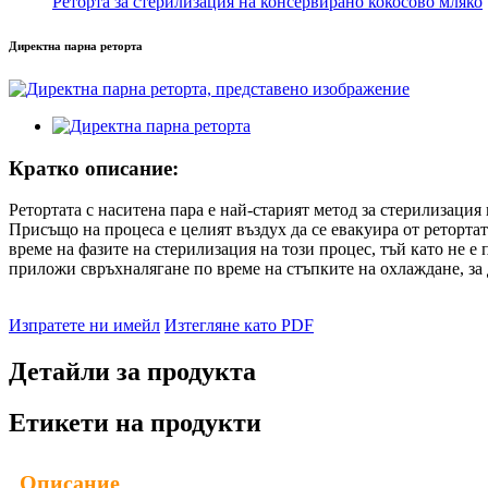
Реторта за стерилизация на консервирано кокосово мляко
Директна парна реторта
Кратко описание:
Ретортата с наситена пара е най-старият метод за стерилизация
Присъщо на процеса е целият въздух да се евакуира от реторта
време на фазите на стерилизация на този процес, тъй като не е 
приложи свръхналягане по време на стъпките на охлаждане, за 
Изпратете ни имейл
Изтегляне като PDF
Детайли за продукта
Етикети на продукти
Описание