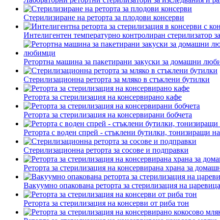
Стерилизиране на реторта за плодови консерви
Интелигентен температурно контролиран стерилизатор за 
Ретортна машина за пакетирани закуски за домашни люби
Стерилизационна реторта за мляко в стъклени бутилки
Реторта за стерилизация на консервирано кафе
Реторта за стерилизация на консервирани бобчета
Реторта с воден спрей - стъклени бутилки, тонизиращи н
Стерилизационна реторта за сосове и подправки
Реторта за стерилизация на консервирана храна за дома
Вакуумно опакована реторта за стерилизация на царевиц
Реторта за стерилизация на консерви от риба тон