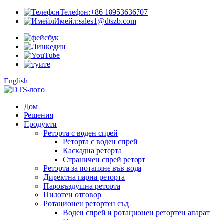
Телефон:
+86 18953636707
Имейл:
sales1@dtszb.com
English
Дом
Решения
Продукти
Реторта с воден спрей
Реторта с воден спрей
Каскадна реторта
Страничен спрей реторт
Реторта за потапяне във вода
Директна парна реторта
Паровъздушна реторта
Пилотен отговор
Ротационен ретортен съд
Воден спрей и ротационен ретортен апарат