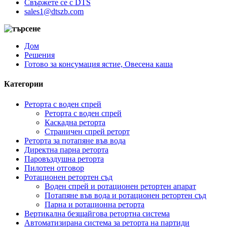
Свържете се с DTS
sales1@dtszb.com
Дом
Решения
Готово за консумация ястие, Овесена каша
Категории
Реторта с воден спрей
Реторта с воден спрей
Каскадна реторта
Страничен спрей реторт
Реторта за потапяне във вода
Директна парна реторта
Паровъздушна реторта
Пилотен отговор
Ротационен ретортен съд
Воден спрей и ротационен ретортен апарат
Потапяне във вода и ротационен ретортен съд
Парна и ротационна реторта
Вертикална безщайгова ретортна система
Автоматизирана система за реторта на партиди