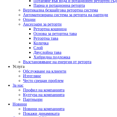
Потапяне във вода и ротационен ретортен съд
Парна и ротационна реторта
Вертикална безщайгова ретортна система
Автоматизирана система за реторта на партиди
Опции
Аксесоари за реторти
Ретортна кошница
Основа за ретортна тава
Ретортна тава
Количка
Слой
Двуслойна тава
Хибридна подложка
Възстановяване на енергия от реторта
Услуга
Обслужване на клиенти
Изтегляне
Често срещан проблем
За нас
Профил на компанията
Култура на компанията
Партньори
Новини
Новини на компанията
Покажи динамиката