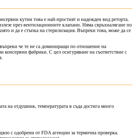
консервни кутии това е най-простият и надежден вид реторта.
а излезе през вентилационните клапани. Няма свръхналягане по
която и да е стъпка на стерилизация. Въпреки това, може да се
 въпреки че те не са доминиращи по отношение на
и консервни фабрики. С цел осигуряване на съответствие с
я.
зата на отдушник, температурата в съда достига много
цяло с одобрени от FDA агенции за термична проверка.