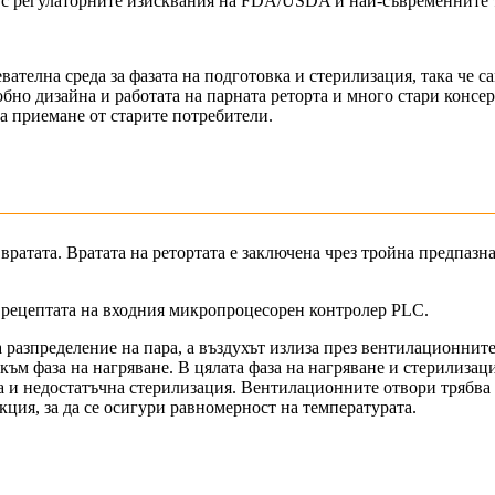
 с регулаторните изисквания на FDA/USDA и най-съвременните т
ателна среда за фазата на подготовка и стерилизация, така че сам
но дизайна и работата на парната реторта и много стари консер
за приемане от старите потребители.
вратата. Вратата на ретортата е заключена чрез тройна предпазна
 рецептата на входния микропроцесорен контролер PLC.
за разпределение на пара, а въздухът излиза през вентилационни
към фаза на нагряване. В цялата фаза на нагряване и стерилизаци
а и недостатъчна стерилизация. Вентилационните отвори трябва д
екция, за да се осигури равномерност на температурата.