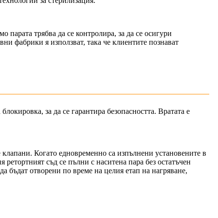
ехнологии за стерилизация.
о парата трябва да се контролира, за да се осигури
вни фабрики я използват, така че клиентите познават
 блокировка, за да се гарантира безопасността. Вратата е
те клапани. Когато едновременно са изпълнени установените в
я ретортният съд се пълни с наситена пара без остатъчен
а бъдат отворени по време на целия етап на нагряване,