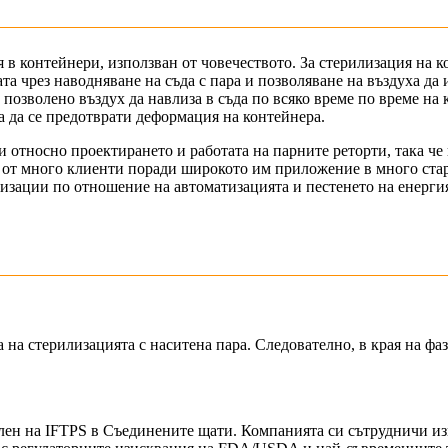
я в контейнери, използван от човечеството. За стерилизация на 
ата чрез наводняване на съда с пара и позволяване на въздуха д
 позволено въздух да навлиза в съда по всяко време по време на 
а да се предотврати деформация на контейнера.
 относно проектирането и работата на парните реторти, така че
 от много клиенти поради широкото им приложение в много стар
зации по отношение на автоматизацията и пестенето на енерги
а на стерилизацията с наситена пара. Следователно, в края на фа
член на IFTPS в Съединените щати. Компанията си сътрудничи из