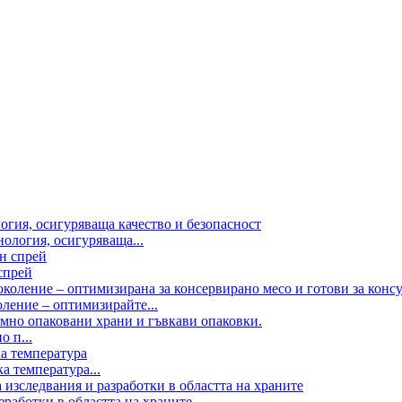
ология, осигуряваща...
спрей
оление – оптимизирайте...
о п...
а температура...
работки в областта на храните...